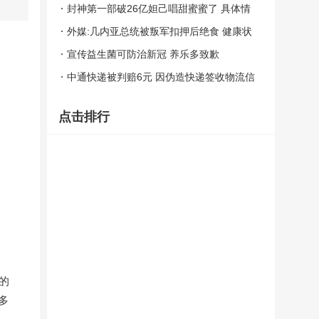
封神第一部破26亿妲己唱甜蜜蜜了 具体情
况是怎么样？（图）
外媒:几内亚总统被叛军扣押后绝食 健康状
况引发担忧！
宣传益生菌可防治新冠 养乐多致歉
中通快递被判赔6元 因伪造快递签收物流信
息
点击排行
的
多