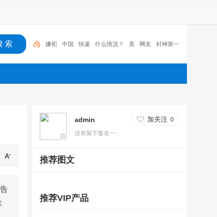
中国
快递
什么情况？
美
网友
封神第一部
新
闻
女儿
封神
嫌犯
加关注
admin
0
没有留下签名~~
推荐图文
告
推荐VIP产品
歉