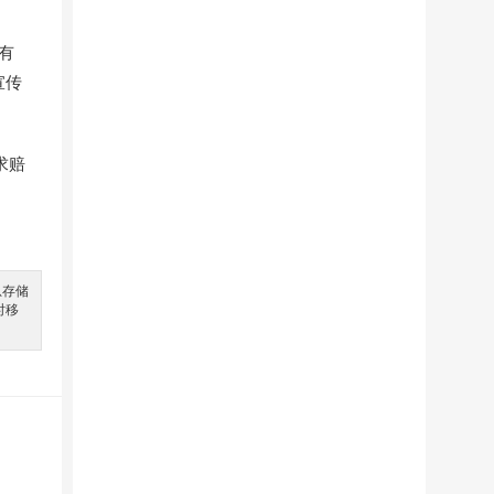
有
宣传
求赔
息存储
时移