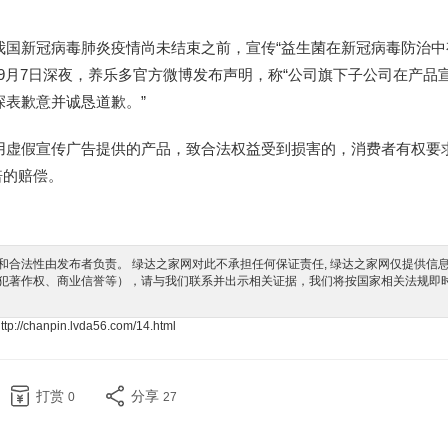
我国新冠病毒肺炎疫情尚未结束之前，宣传“益生菌在新冠病毒防治中
。9月7日深夜，养乐多官方微博发布声明，称“公司旗下子公司在产品
表歉意并诚恳道歉。”
用虚假宣传广告提供的产品，致合法权益受到损害的，消费者有权要
倍的赔偿。
合法性由发布者负责。 绿达之家网对此不承担任何保证责任, 绿达之家网仅提供信
犯著作权、商业信誉等），请与我们联系并出示相关证据，我们将按国家相关法规即
ttp://chanpin.lvda56.com/14.html
打赏
分享
0
27