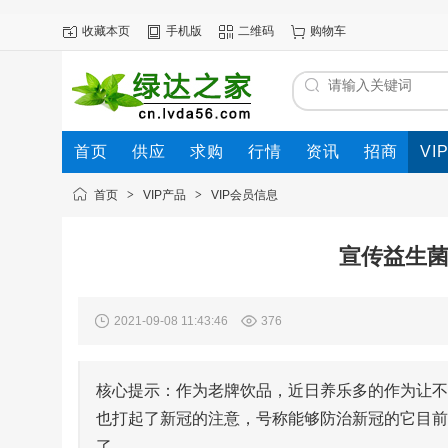
收藏本页
手机版
二维码
购物车
首页
供应
求购
行情
资讯
招商
VI
首页
>
VIP产品
>
VIP会员信息
宣传益生菌
2021-09-08 11:43:46
376
核心提示：作为老牌饮品，近日养乐多的作为让不
也打起了新冠的注意，号称能够防治新冠的它目前
了。