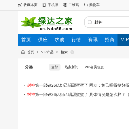
收藏本页
手机版
二维码
购物车
首页
供应
求购
行情
资讯
招商
VI
首页
>
VIP产品
>
搜索
分类
全部
热点新闻
VIP会员信息
封神
第一部破26亿妲己唱甜蜜蜜了 网友：妲己唱得挺好听
封神
第一部破26亿妲己唱甜蜜蜜了 具体情况是怎么样？