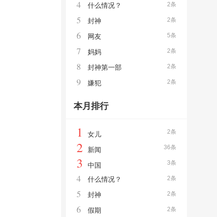
4
2条
什么情况？
5
2条
封神
6
5条
网友
7
2条
妈妈
8
2条
封神第一部
9
2条
嫌犯
本月排行
1
2条
女儿
2
36条
新闻
3
3条
中国
4
2条
什么情况？
5
2条
封神
6
2条
假期