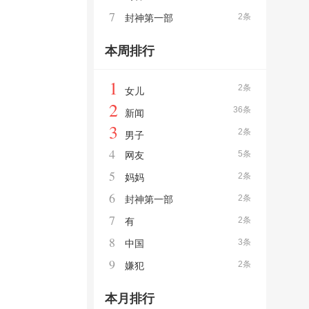
7
2条
封神第一部
本周排行
1
2条
女儿
2
36条
新闻
3
2条
男子
4
5条
网友
5
2条
妈妈
6
2条
封神第一部
7
2条
有
8
3条
中国
9
2条
嫌犯
本月排行