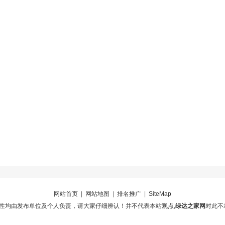
网站首页
|
网站地图
|
排名推广
|
SiteMap
性均由发布单位及个人负责，请大家仔细辨认！并不代表本站观点,
绿达之家网
对此不