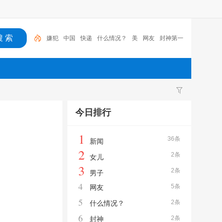
嫌犯
中国
快递
什么情况？
美
网友
封神第一
部
新闻
女儿
封神
今日排行
1
36条
新闻
2
2条
女儿
3
2条
男子
4
5条
网友
5
2条
什么情况？
6
2条
封神