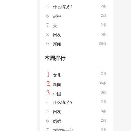
5
2条
什么情况？
6
2条
封神
7
2条
美
8
5条
网友
9
36条
新闻
本周排行
1
2条
女儿
2
36条
新闻
3
3条
中国
4
2条
什么情况？
5
5条
网友
6
2条
妈妈
7
2条
封神第一部