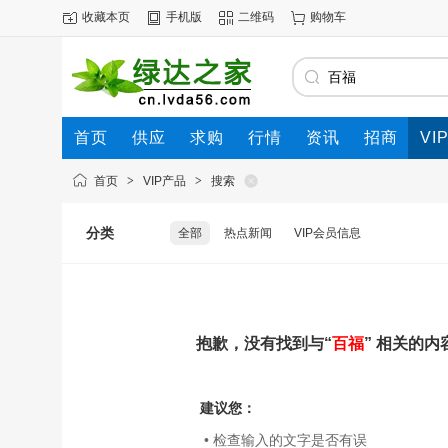
收藏本页
手机版
二维码
购物车
首页
供应
求购
行情
资讯
招商
VI
首页
>
VIP产品
>
搜索
分类
全部
热点新闻
VIP会员信息
抱歉，没有找到与“
百福
” 相关的内
建议您：
• 检查输入的文字是否有误