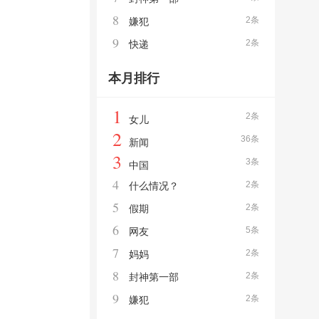
8
2条
嫌犯
9
2条
快递
本月排行
1
2条
女儿
2
36条
新闻
3
3条
中国
4
2条
什么情况？
5
2条
假期
6
5条
网友
7
2条
妈妈
8
2条
封神第一部
9
2条
嫌犯