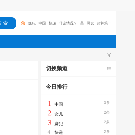
嫌犯
中国
快递
什么情况？
美
网友
封神第一
部
新闻
女儿
封神
切换频道
今日排行
1
3条
中国
2
2条
女儿
3
2条
嫌犯
4
2条
快递