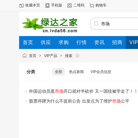
收藏本页
手机版
二维码
购物车
首页
供应
求购
行情
资讯
招商
VI
首页
>
VIP产品
>
搜索
分类
全部
热点新闻
VIP会员信息
外国运动员逛
市场
开口就对半砍价 又一国技被学走了！
股票停牌为什么不提前公告 出发点为了维护
市场
公平