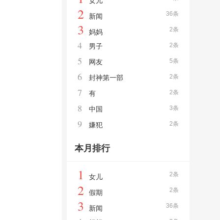
女儿
2
36条
新闻
3
2条
妈妈
4
2条
男子
5
5条
网友
6
2条
封神第一部
7
2条
有
8
3条
中国
9
2条
嫌犯
本月排行
1
2条
女儿
2
2条
假期
3
36条
新闻