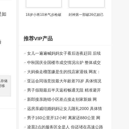
是如
18岁小将10米气步枪破
封神第一部破26亿妲己
推荐VIP产品
婚
女儿一遍遍喊妈妈女子看后连夜赶回 后续
想好好陪孩子！(图）
中秋国庆全国楼市成交情况出炉 整体成交
量表现一般！（图）
大妈偷走榴莲嫌是生的找店家退钱 网友：
给她一个小金人！（图）
亚运会同场竞技最大年龄差70岁 具体情况
息存储
时移
是怎么样？（图）
男子假期最后半天返程畅通无阻 精准避开
堵车高峰期轻松打道回府!
新郎接亲跑错小区差点接走别家新娘 网
友：太不靠谱了！（图）
远房亲戚结婚妈妈让女儿随礼2000 具体情
况是怎么样？
男子160公里开12小时 离家还880公里 网
友：8天假期，4天在路上
凌晨2点的服务区全是人 你还堵在高速公路