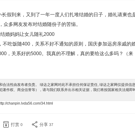
庆小长假到来，又到了一年一度人们扎堆结婚的日子，婚礼请柬也
现，众多网友发布对结婚随份子的苦恼。
结婚妈妈让女儿随礼2000
，不吃饭随400，关系不好不通知的原则，国庆参加远房亲戚的
000，关系好的5000。我真的不理解，真的要给这么多吗？（来
合法性由发布者负责。 绿达之家网对此不承担任何保证责任, 绿达之家网仅提供信
犯著作权、商业信誉等），请与我们联系并出示相关证据，我们将按国家相关法规即
ttp://chanpin.lvda56.com/34.html
打赏
分享
0
37