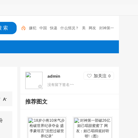
中国
快递
什么情况？
美
网友
封神第一部
新
闻
女儿
封神
嫌犯
加关注
admin
0
没有留下签名~~
推荐图文
份