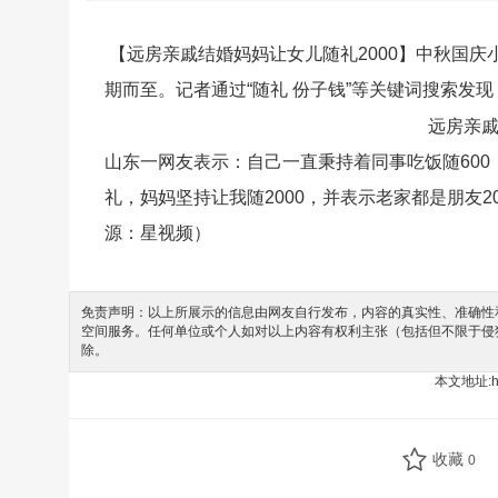
【远房亲戚结婚妈妈让女儿随礼2000】中秋国
期而至。记者通过“随礼 份子钱”等关键词搜索发
远房亲戚
山东一网友表示：自己一直秉持着同事吃饭随600
礼，妈妈坚持让我随2000，并表示老家都是朋友2
源：星视频）
免责声明：以上所展示的信息由网友自行发布，内容的真实性、准确性和
空间服务。任何单位或个人如对以上内容有权利主张（包括但不限于侵
除。
本文地址:
h
收藏
0