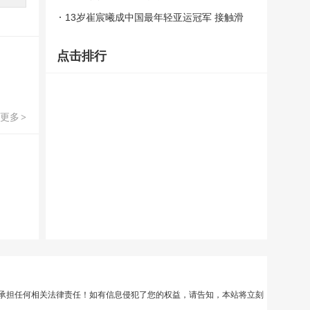
上？？
13岁崔宸曦成中国最年轻亚运冠军 接触滑
板仅三年多
点击排行
更多
>
承担任何相关法律责任！如有信息侵犯了您的权益，请告知，本站将立刻