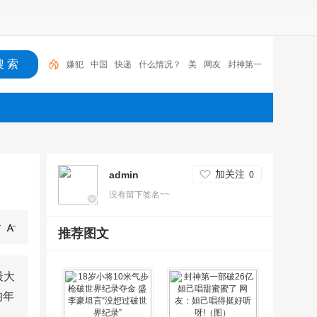
嫌犯
中国
快递
什么情况？
美
网友
封神第一
部
新闻
女儿
封神
嫌犯
加关注
admin
0
没有留下签名~~
推荐图文
最大
均年