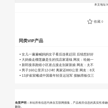
本文地址:
h
收藏
0
同类VIP产品
• 女儿一遍遍喊妈妈女子看后连夜赶回 后续想好好
• 大妈偷走榴莲嫌是生的找店家退钱 网友：给她一
• 新郎接亲跑错小区差点接走别家新娘 网友：太不
• 男子160公里开12小时 离家还880公里 网友：8天
• 13岁崔宸曦成中国最年轻亚运冠军 接触滑板仅三
免责声明：
本站所有信息均来自互联网搜集，产品相关信息的真实性准确
删除。