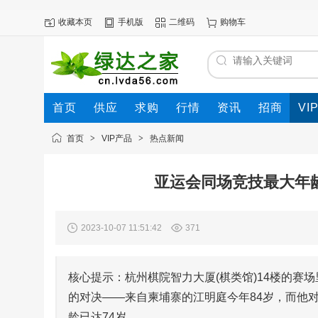
收藏本页
手机版
二维码
购物车
首页
供应
求购
行情
资讯
招商
VI
首页
>
VIP产品
>
热点新闻
亚运会同场竞技最大年龄
2023-10-07 11:51:42
371
核心提示：杭州棋院智力大厦(棋类馆)14楼的赛
的对决——来自柬埔寨的江明庭今年84岁，而他
龄已达74岁。