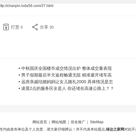
ttp://chanpin.lvda56.com/37.html
打赏
分享
0
30
• 中秋国庆全国楼市成交情况出炉 整体成交量表现
• 男子假期最后半天返程畅通无阻 精准避开堵车高
• 远房亲戚结婚妈妈让女儿随礼2000 具体情况是怎
• 凌晨2点的服务区全是人 你还堵在高速公路上？？
网站首页
|
网站地图
|
排名推广
|
SiteMap
性均由发布单位及个人负责，请大家仔细辨认！并不代表本站观点,
绿达之家网
对此不