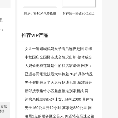
18岁小将10米气步枪破
封神第一部破26亿妲己
里
丰，
推荐VIP产品
女儿一遍遍喊妈妈女子看后连夜赶回 后续
想好好陪孩子！(图）
中秋国庆全国楼市成交情况出炉 整体成交
量表现一般！（图）
大妈偷走榴莲嫌是生的找店家退钱 网友：
给她一个小金人！（图）
亚运会同场竞技最大年龄差70岁 具体情况
是怎么样？（图）
男子假期最后半天返程畅通无阻 精准避开
堵车高峰期轻松打道回府!
新郎接亲跑错小区差点接走别家新娘 网
友：太不靠谱了！（图）
远房亲戚结婚妈妈让女儿随礼2000 具体情
息存储
况是怎么样？
男子160公里开12小时 离家还880公里 网
时移
友：8天假期，4天在路上
凌晨2点的服务区全是人 你还堵在高速公路