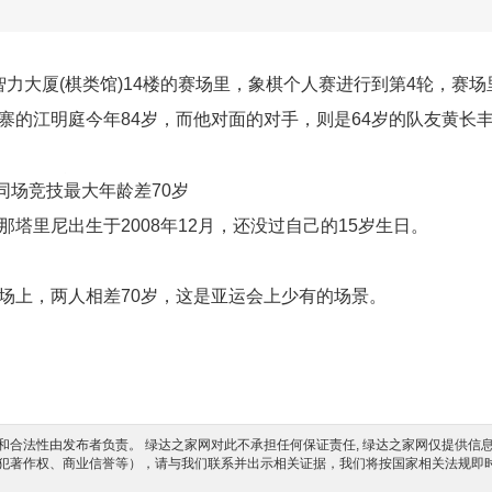
智力大厦(棋类馆)14楼的赛场里，象棋个人赛进行到第4轮，赛场
寨的江明庭今年84岁，而他对面的对手，则是64岁的队友黄长
同场竞技最大年龄差70岁
里尼出生于2008年12月，还没过自己的15岁生日。
上，两人相差70岁，这是亚运会上少有的场景。
合法性由发布者负责。 绿达之家网对此不承担任何保证责任, 绿达之家网仅提供信
犯著作权、商业信誉等），请与我们联系并出示相关证据，我们将按国家相关法规即