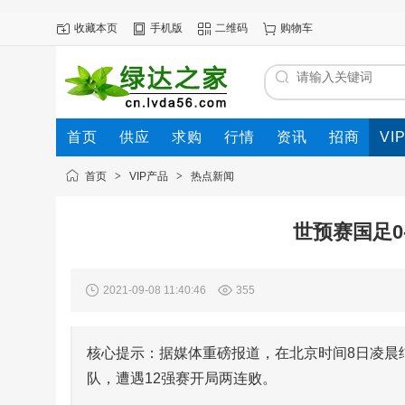
收藏本页
手机版
二维码
购物车
首页
供应
求购
行情
资讯
招商
VI
首页
>
VIP产品
>
热点新闻
世预赛国足0
2021-09-08 11:40:46
355
核心提示：据媒体重磅报道，在北京时间8日凌晨结
队，遭遇12强赛开局两连败。