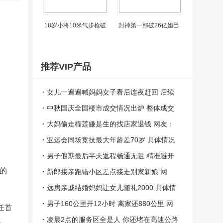
18岁小将10米气步枪破
封神第一部破26亿妲己
推荐VIP产品
女儿一遍遍喊妈妈女子看后连夜赶回 后续
想好好陪孩子！(图）
中秋国庆全国楼市成交情况出炉 整体成交
量表现一般！（图）
大妈偷走榴莲嫌是生的找店家退钱 网友：
给她一个小金人！（图）
亚运会同场竞技最大年龄差70岁 具体情况
是怎么样？（图）
男子假期最后半天返程畅通无阻 精准避开
一的
堵车高峰期轻松打道回府!
新郎接亲跑错小区差点接走别家新娘 网
友：太不靠谱了！（图）
远房亲戚结婚妈妈让女儿随礼2000 具体情
况是怎么样？
男子160公里开12小时 离家还880公里 网
任首
友：8天假期，4天在路上
凌晨2点的服务区全是人 你还堵在高速公路
。