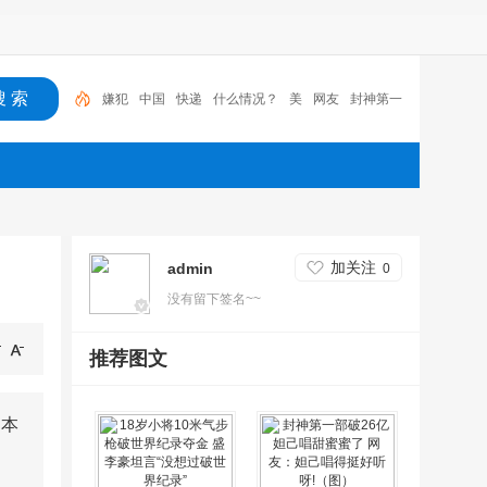
嫌犯
中国
快递
什么情况？
美
网友
封神第一
部
新闻
女儿
封神
嫌犯
加关注
admin
0
没有留下签名~~
推荐图文
日本