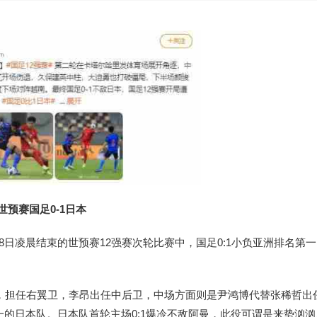
世预赛国足0-1日本
8日凌晨结束的世预赛12强赛次轮比赛中，国足0:1小负亚洲排名第
首发，担任右翼卫，李昂出任中后卫，中场方面则是尹鸿博代替张稀哲出
的日本队。日本队首轮主场0:1爆冷不敌阿曼，此役可谓是来势汹汹