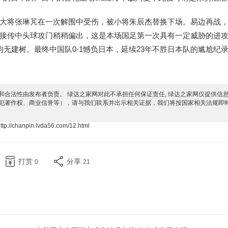
大将张琳芃在一次解围中受伤，被小将朱辰杰替换下场。易边再战，
曦接传中头球攻门稍稍偏出，这是本场国足第一次具有一定威胁的进
无建树。最终中国队0-1憾负日本，延续23年不胜日本队的尴尬纪
合法性由发布者负责。 绿达之家网对此不承担任何保证责任, 绿达之家网仅提供信
犯著作权、商业信誉等），请与我们联系并出示相关证据，我们将按国家相关法规即
ttp://chanpin.lvda56.com/12.html
打赏
分享
0
21