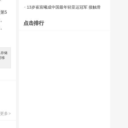
上？？
13岁崔宸曦成中国最年轻亚运冠军 接触滑
第5
板仅三年多
攻。
点击排行
录。
息存储
时移
更多
>