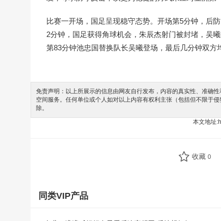
比赛一开场，国足呈现稳守态势。开场第5分钟，后防
2分钟，国足获得角球机会，朱辰杰射门被封堵，吴
第83分钟池忠国替换队长吴曦登场，最后几分钟双方均
免责声明：以上所展示的信息由网友自行发布，内容的真实性、准确性和
空间服务。任何单位或个人如对以上内容有权利主张（包括但不限于侵
除。
本文地址:
h
收藏
0
同类VIP产品